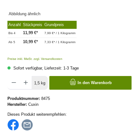
Abbildung ähnlich
Anzahl
Stückpreis
Grundpreis
11,99 €*
Bis
4
7,99 €* / 1 Kilogramm
10,99 €*
Ab
5
7,33 €* / 1 Kilogramm
Preise inkl. MwSt. zzgl. Versandkosten
Sofort verfügbar, Lieferzeit: 1-3 Tage
In den Warenkorb
1,5 kg
Produktnummer:
8475
Hersteller:
Cuxin
Dieses Produkt weiterempfehlen: