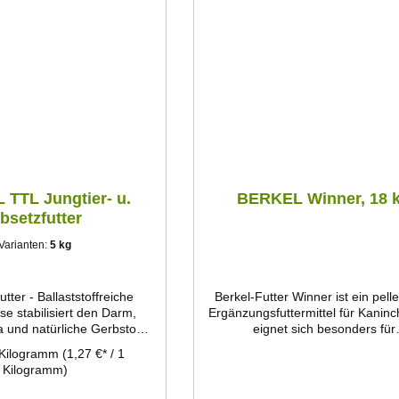
orlage des Futters wird
s Bereitstellen von gutem
 die vollständige Ration
lich. Die regelmäßige
trolle ist die Basis der
tung. Ausreichend frisches
kwasser anbieten.
TTL Jungtier- u.
BERKEL Winner, 18 
bsetzfutter
Varianten:
5 kg
tter - Ballaststoffreiche
Berkel-Futter Winner ist ein pelle
se stabilisiert den Darm,
Ergänzungsfuttermittel für Kanin
a und natürliche Gerbstoffe
eignet sich besonders für
tanienrinde bieten einen
ausgewachsene Tiere und z
 Kilogramm
(1,27 €* / 1
malen Schutz vor
Vorbereitung auf Schauen u
Kilogramm)
ngen. Der ausbalancierte
Wettbewerbe. Konzipiert al
rt vermindert eine
Nachfolgeprodukt für das