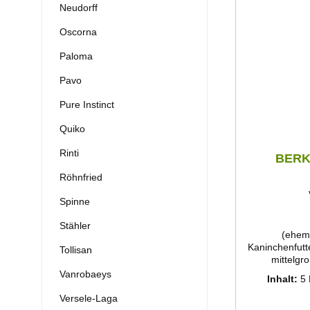
Neudorff
Oscorna
Paloma
Pavo
Pure Instinct
Quiko
Rinti
BERKE
Röhnfried
Spinne
Stähler
(ehema
Kaninchenfutter
Tollisan
mittelgr
Ballaststof
Vanrobaeys
Inhalt:
5
bedarfsgerec
Verminderu
Versele-Laga