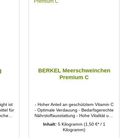
g
BERKEL Meerschweinchen
Premium C
ght ist
- Hoher Anteil an geschütztem Vitamin C
ttel für
- Optimale Verdauung - Bedarfsgerechte
inchen
Nährstoffausstattung - Hohe Vitalität und
(z.B.
ein langes Meerschweinchenleben -
Inhalt:
5 Kilogramm
(1,50 €* / 1
) und
Keine einseitige Ernährung durch
Kilogramm)
.B.
Selektion bestimmter Bestandteile - Von
rlfeh,
vielen erfolgreichen Züchtern empfohlen