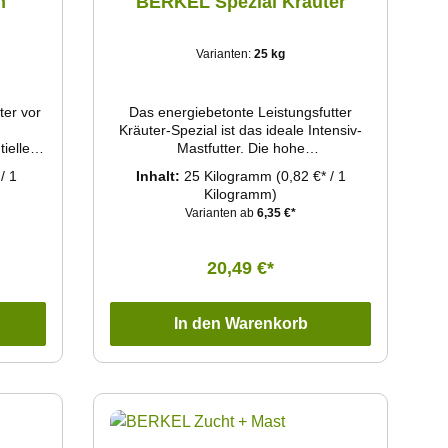
n
BERKEL Spezial Kräuter
Varianten:
25 kg
ter vor
Das energiebetonte Leistungsfutter
Kräuter-Spezial ist das ideale Intensiv-
ielle
Mastfutter. Die hohe
es Fell
Nährstoffkonzentration und der erhöhte
/ 1
Inhalt:
25 Kilogramm
(0,82 €* / 1
. Ein
Proteinanteil unterstützen eine schnelle
Kilogramm)
ten
Gewichtsentwicklung.
Varianten ab
6,35 €*
lenden
e beugt
ringt
20,49 €*
ition.
In den Warenkorb