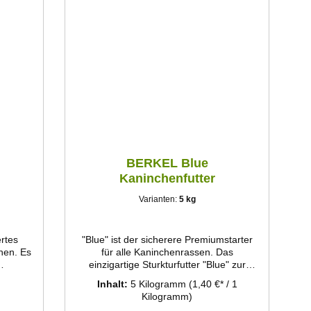
BERKEL Blue
Kaninchenfutter
Varianten:
5 kg
ertes
"Blue" ist der sicherere Premiumstarter
chen. Es
für alle Kaninchenrassen. Das
einzigartige Sturkturfutter "Blue" zur
5 bis
sicheren Aufzucht der Jungtiere während
Inhalt:
5 Kilogramm
(1,40 €* / 1
eutsche
der kritischen Phasen. Mit dem
Kilogramm)
er, …)
modernen Schrotverfahren werden die