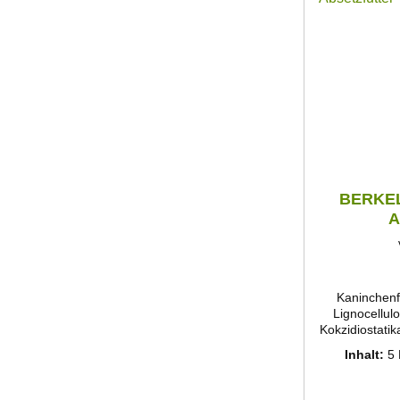
frische V
empfohlen. Da
Heu ist für
unerläss
Gewichtskon
Rationsgestal
Trän
BERKEL 
A
Kaninchenfu
Lignocellulo
Kokzidiostatik
wie Edelkas
Inhalt:
5
opti
Darmerkranku
pH-We