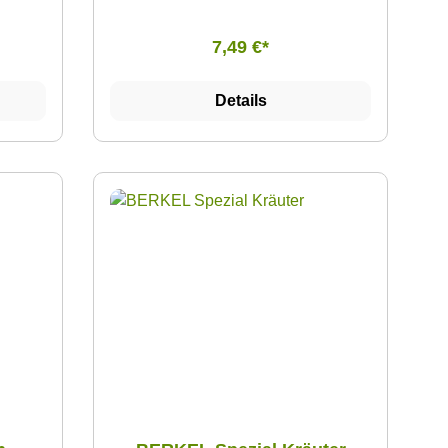
rs
ahme im
7,49 €*
 - 35 g
in der
Details
tigen
glich
ird
n gutem
tion
ge
 der
risches