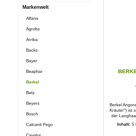
Markenwelt
Alfana
Agrobs
Arriba
Backs
Bayer
BERKE
Beaphar
Berkel
Betz
Beyers
Berkel Angor
Kräuter") ist 
Bosch
der Langhaa
Die erhöhte
Inhalt:
5
Calcanit Pego
und Energie
Wolllei
Cavalor