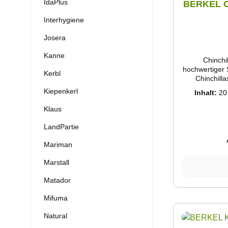
IdaPlus
BERKEL Ch
Interhygiene
Josera
Kanne
Chinchi
hochwertiger 
Kerbl
Chinchilla
regelmäßige
Kiepenkerl
Inhalt:
20
Hautpflege. 
das Fe
Klaus
überschüssig
Wohlbefinden
LandPartie
feine Bescha
das empfi
Mariman
beschädigt. Ei
Sandkante
Marstall
Quarzsand
würden da
Matador
zerstören. 
diesen Anford
Mifuma
sichere,
Natural