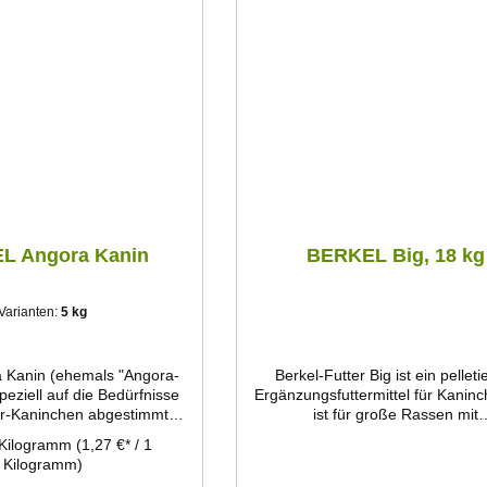
L Angora Kanin
BERKEL Big, 18 kg
Varianten:
5 kg
a Kanin (ehemals "Angora-
Berkel-Futter Big ist ein pelleti
speziell auf die Bedürfnisse
Ergänzungsfuttermittel für Kanin
r-Kaninchen abgestimmt.
ist für große Rassen mit
n Gehalte an Aminosäuren
Lebendendgewichten zwischen 
 Kilogramm
(1,27 €* / 1
 gewährleisten maximale
11,5 kg (z.B. Deutsche Riesen, D
Kilogramm)
stung und -Qualität.
Riesenschecken, Deutsche Widd