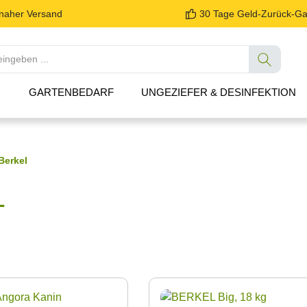
tnaher Versand
30 Tage Geld-Zurück-Ga
R
GARTENBEDARF
UNGEZIEFER & DESINFEKTION
Berkel
L