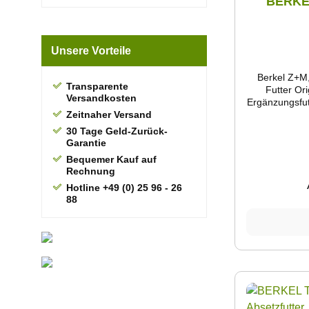
BERKEL
Unsere Vorteile
Berkel Z+M,
Transparente
Futter Orig
Versandkosten
Ergänzungsfut
Zeitnaher Versand
ist für 
Lebendendge
30 Tage Geld-Zurück-
5,5 kg (z.B. 
Garantie
Widder, Bl
Bequemer Kauf auf
Schec
Rechnung
geeig
Hotline +49 (0) 25 96 - 26
Nachfolgepr
88
Berkel Kanin 
Berkel KR (K
HASFIT EukaVit
Futteraufna
und bei ausg
30 - 40 g
Häsinne
Laktationszeit
pro kg Körperg