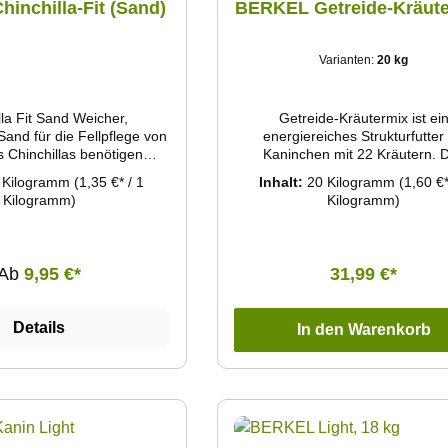
inchilla-Fit (Sand)
BERKEL Getreide-Kräute
Varianten:
20 kg
lla Fit Sand Weicher,
Getreide-Kräutermix ist ei
Sand für die Fellpflege von
energiereiches Strukturfutter 
s Chinchillas benötigen
Kaninchen mit 22 Kräutern. 
 Sandbäder zur Fell- und
thermisch behandelte Getre
 Kilogramm
(1,35 €* / 1
Inhalt:
20 Kilogramm
(1,60 €*
Der spezielle Sand befreit
ermöglicht eine stärkereichere 
Kilogramm)
Kilogramm)
ll von Schmutz und
und liefert eine schnellere und l
em Fett und trägt so zum
verdaulichere Energiezufuhr al
 der Tiere bei. Durch die
unbehandeltem Getreide.
ffenheit des Sandes wird
Ab
9,95 €*
31,99 €*
ndliche Haarkleid nicht
n wichtiger Aspekt: Scharfe
n, wie sie in günstigen
Details
In den Warenkorb
en vorkommen können,
s Fell der Chinchillas
Chinchilla Fit entspricht
erungen und sorgt für eine
 effektive Fellpflege.