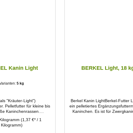
L Kanin Light
BERKEL Light, 18 k
Varianten:
5 kg
ls "Kräuter-Light")
Berkel Kanin LightBerkel-Futter Li
. Pelletfutter für kleine bis
ein pelletiertes Ergänzungsfuttermi
oße Kaninchenrassen.
Kaninchen. Es ist für Zwergkan
freich, energiereduziert,
mit Lebendgewichten bis 2 kg 
 Kilogramm
(1,37 €* / 1
hte Nährstoffausstattung
Zwergwidder, Farbenzwerge, …
Kilogramm)
ng der Wammenbildung.
kleine Rassen bis 3,75 kg (z
Kleinschecken, Sachsengold, Pe