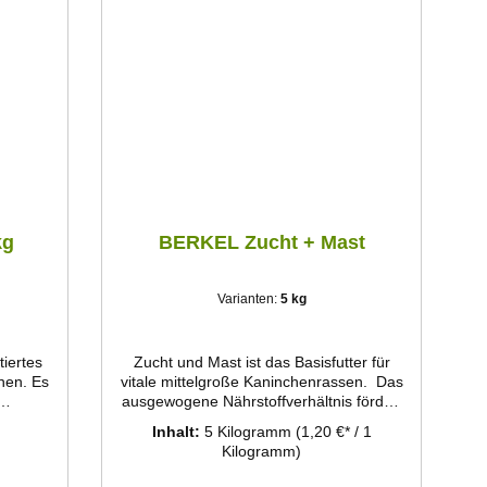
kg
BERKEL Zucht + Mast
Varianten:
5 kg
tiertes
Zucht und Mast ist das Basisfutter für
chen. Es
vitale mittelgroße Kaninchenrassen. Das
ausgewogene Nährstoffverhältnis fördert
ur
gesunde Zuchttiere und leistungsfähige
Inhalt:
5 Kilogramm
(1,20 €* / 1
nd
Masttiere. Berkel Zucht + Mast
Kilogramm)
s
bekommen wir in loser Form und füllen
es ein eigene Tüten ab. Sie erhalten also