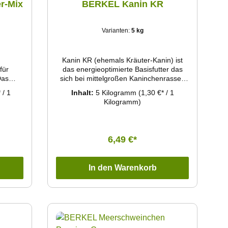
r-Mix
BERKEL Kanin KR
Varianten:
5 kg
n
Kanin KR (ehemals Kräuter-Kanin) ist
für
das energieoptimierte Basisfutter das
Das
sich bei mittelgroßen Kaninchenrassen
ide
bewährt hat. Der Kräuter-Zusatz steigert
 / 1
Inhalt:
5 Kilogramm
(1,30 €* / 1
Ration
das Wohlbefinden und die Fruchtbarkeit.
Kilogramm)
eicht
s mit
6,49 €*
In den Warenkorb