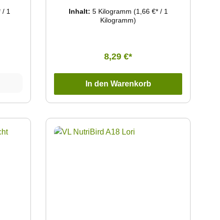
 danach
Rote Hirse 6 % Haferkerne 5 %
 / 1
Inhalt:
5 Kilogramm
(1,66 €* / 1
sser
Kilogramm)
en bei
oder in
elmäßig
einem
8,29 €*
keimten
Orlux
eichen.
In den Warenkorb