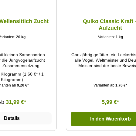
Wellensittich Zucht
Quiko Classic Kraft 
Aufzucht
Varianten:
20 kg
Varianten:
1 kg
it kleinen Samensorten.
Ganzjährig gefüttert ein Leckerbi
r die Jungvogelaufzucht
alle Vögel. Weltmeister und De
ung:
Meister sind der beste Beweis
at 50% Silberhirse 25%
hervorragende Zuchtergebni
 Kilogramm
(1,60 €* / 1
e 11,5% Japanhirse 10,5%
Kilogramm)
aferkerne 3%
rianten ab
9,20 €*
Varianten ab
1,70 €*
Ab
31,99 €*
5,99 €*
Details
In den Warenkorb