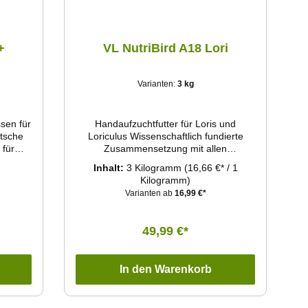
+
VL NutriBird A18 Lori
Varianten:
3 kg
ssen für
Handaufzuchtfutter für Loris und
utsche
Loriculus Wissenschaftlich fundierte
 für
Zusammensetzung mit allen
sse
Nährstoffen, die Ihr Babyvogel braucht.
Inhalt:
3 Kilogramm
(16,66 €* / 1
Sorgt für eine optimale Entwicklung zu
Kilogramm)
völlig gesunden Jungvögeln. Kann vom
Varianten ab
16,99 €*
Schlüpfen bis zur Entwöhnung
verwendet werden. Mit
Darmflorastabilisatoren, Prebiotika,
49,99 €*
Verdauungsenzymen und organische
Säuren zur Förderung der Verdauung.
Empfohlen von Tierärzten und weltweit
In den Warenkorb
von Vogelparks und Spitzenzüchtern
verwendet.