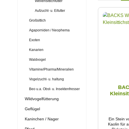
Wellensittichfutter
Aufzucht- u. Eifutter
Großsittich
Agaporniden / Neophema
Exoten
Kanarien
Waldvogel
Vitamine/Pharma/Mineralien
Vogelzucht- u. haltung
BAC
Beo u.a. Obst- u. Insektenfresser
Kleinsi
Wildvogelfütterung
Geflügel
Kaninchen / Nager
Ein Stein v
Kaolin für a