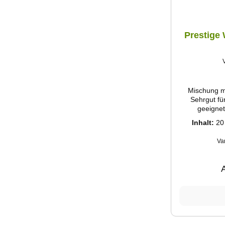
Prestige 
Mischung m
Sehrgut fü
geeignet. Zusammensetz
Kanariensa
Inhalt:
20
Senegalhirs
H
Va