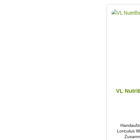
VL Nutri
Handaufzu
Loriculus W
Zusamme