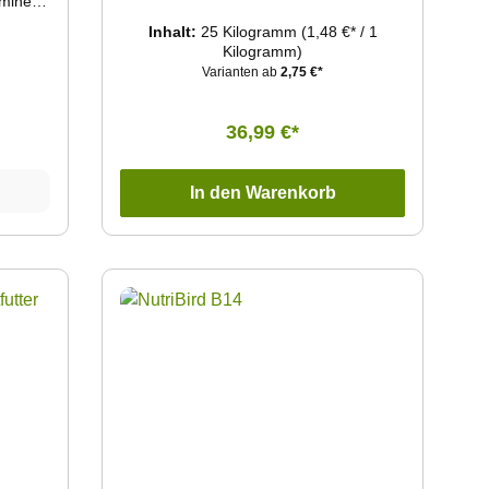
aminen
ältnis
Inhalt:
25 Kilogramm
(1,48 €* / 1
e
Kilogramm)
en.
Varianten ab
2,75 €*
iellen
onin
ndige
36,99 €*
ation.
stoffe
en
In den Warenkorb
in,
r in
nicht
beitung
d CeDe
r Vögel
 die
ischem
sse:
nd
en,
e und
bstoffe.