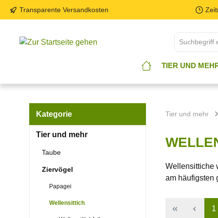
Transparente Versandkosten
Zei
TIER UND MEH
Kategorie
Tier und mehr
Tier und mehr
WELLEN
Taube
Wellensittiche
Ziervögel
am häufigsten 
Papagei
Wellensittich
1