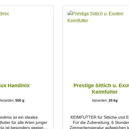
verwendet.
lux Handmix
Prestige Sittich u. Exo
Keimfutter
Varianten:
500 g
Varianten:
20 kg
ndmix ist ein ideales
KEIMFUTTER für Sittiche und E
utter für alle Arten junger
Für die Zubereitung, 6 Stunde
ix ist besonders geeignet
Zimmertemperatur aufweichen l