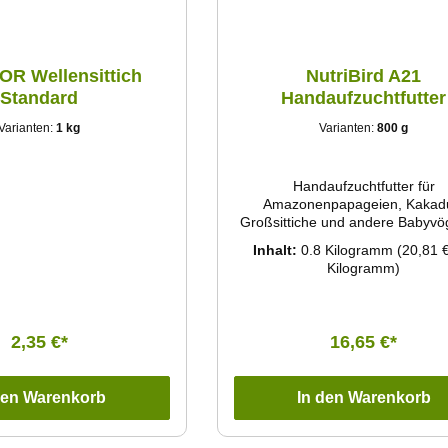
R Wellensittich
NutriBird A21
Standard
Handaufzuchtfutter
Varianten:
1 kg
Varianten:
800 g
Handaufzuchtfutter für
Amazonenpapageien, Kakad
Großsittiche und andere Babyvög
hohem Proteinbedarf Wissenscha
Inhalt:
0.8 Kilogramm
(20,81 €
fundierte Zusammensetzung mit
Kilogramm)
Nährstoffen, die Ihr Babyvogel b
Sorgt für eine optimale Entwickl
völlig gesunden Jungvögeln. Ka
Schlüpfen bis zur Entwöhnu
2,35 €*
16,65 €*
verwendet werden. Mit
Darmflorastabilisatoren, Prebio
Verdauungsenzymen und organ
den Warenkorb
In den Warenkorb
Säuren zur Förderung der Verd
Empfohlen von Tierärzten und we
von Vogelparks und Spitzenzüc