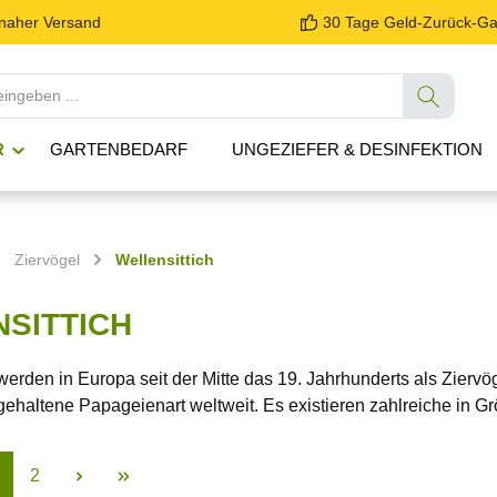
tnaher Versand
30 Tage Geld-Zurück-Ga
R
GARTENBEDARF
UNGEZIEFER & DESINFEKTION
Ziervögel
Wellensittich
SITTICH
 werden in E
uropa
seit der Mitte das 19. Jahrhunderts als Ziervö
gehaltene Papageienart weltweit. Es existieren zahlreiche in 
2