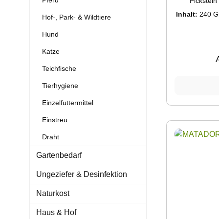
Pferd
Pickstein
bevorzugen. D
Inhalt:
240 
Hof-, Park- & Wildtiere
Vielfalt an 
Mangele
Hund
Eischa
Knochenaufb
Katze
der Vogelstei
den natürlich
Teichfische
Backs GmbH
Rehbu
Tierhygiene
info@tau
www.tau
Einzelfuttermittel
Einstreu
Draht
Gartenbedarf
Ungeziefer & Desinfektion
Naturkost
Haus & Hof