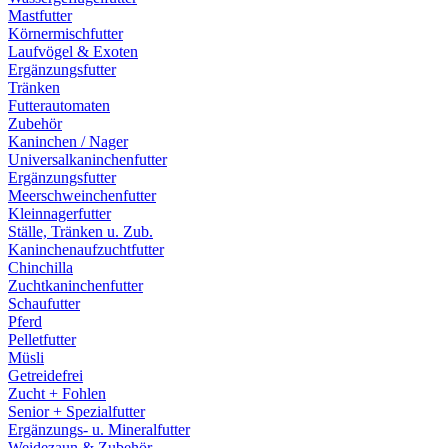
Mastfutter
Körnermischfutter
Laufvögel & Exoten
Ergänzungsfutter
Tränken
Futterautomaten
Zubehör
Kaninchen / Nager
Universalkaninchenfutter
Ergänzungsfutter
Meerschweinchenfutter
Kleinnagerfutter
Ställe, Tränken u. Zub.
Kaninchenaufzuchtfutter
Chinchilla
Zuchtkaninchenfutter
Schaufutter
Pferd
Pelletfutter
Müsli
Getreidefrei
Zucht + Fohlen
Senior + Spezialfutter
Ergänzungs- u. Mineralfutter
Weidezaun & Zubehör