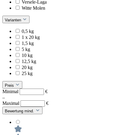
Versele-Laga
Witte Molen
Varianten
0,5 kg
1 x 20 kg
1,5 kg
5 kg
10 kg
12,5 kg
20 kg
25 kg
Preis
Minimal
€
–
Maximal
€
Bewertung mind.