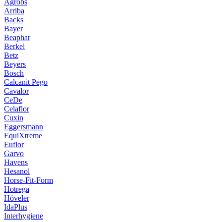
Agrobs
Arriba
Backs
Bayer
Beaphar
Berkel
Betz
Beyers
Bosch
Calcanit Pego
Cavalor
CeDe
Celaflor
Cuxin
Eggersmann
EquiXtreme
Euflor
Garvo
Havens
Hesanol
Horse-Fit-Form
Hotrega
Höveler
IdaPlus
Interhygiene