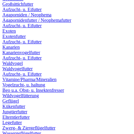
Großsittichfutter
Aufzucht- u. Eifutter
Agaporniden / Neophema
Agapornidenfutter / Neophemafutter
Aufzucht- u. Eifutter
Exoten
Exotenfutter
Aufzucht- u. Eifutter
Kanarien
Kanarienvogelfutter
Aufzucht- u. Eifutter
Waldvogel
Waldvogelfutter
Aufzucht- u. Eifutter
Vitamine/Pharma/Mineralien
Vogelzucht- u. haltung
Beo u.a. Obst- u. Insektenfresser
Wildvogelfütterung
Geflügel
Kükenfutter
Jungtierfutter
Elterntierfutter
Legefutter
Zwerg- & Ziergeflügelfutter
Wassergeflügelfutter