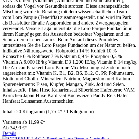
VAM-Körnern (Vitaminen, Aminosäuren und Mineralstoffen),
sodass die Vögel vor Gesundheit strotzen. Diese artenspezifische
Mischung wurde in Beratung mit dem wissenschaftlichen Team
vom Loro Parque (Teneriffa) zusammengestellt, und wird im Park
als Basisfutter für alle Agaporniden und andere Zwergpapageien
verwendet. Versele-Laga unterstützt die Loro Parque Fundación in
ihrem Kampf gegen das Aussterben bedrohter Vogelarten und im
Schutz deren Lebensraums. Beim Ankauf dieses Produktes
unterstützen Sie die Loro Parque Fundación um der Natur zu helfen.
Indikative Nährungswerte: Rohprotein 14 % Rohfett 10 %
Rohasche 6 % Rohfaser 7 % Kalzium 0,9 % Phosphor 0,3 %
Vitamin A 6.000 IE/kg Vitamin D3 1.200 IE/kg Vitamin E 14 mg/kg
Die African Parakeet Loro Parque Mix Mischung ist zudem noch
angereichert mit: Vitamin K, B1, B2, B6, B12, C, PP, Foliumsäure,
Biotin und Cholin. Mineralien: Natrium, Magnesium und Kalium.
Spurenelemente: Eisen, Kupfer, Mangan, Zink, Jod und Selen.
Inhaltsstoffe: Plata Hirse Kanariensaat Silberhirse Haferkerne VAM
Körnchen Japan Hirse Kardisaat Buchweizen Paddy Reis Hafer
Hanfsaat Leinsamen Austernschalen
Inhalt:
20 Kilogramm
(1,75 €* / 1 Kilogramm)
Varianten ab
11,99 €*
Ab
34,99 €*
Details