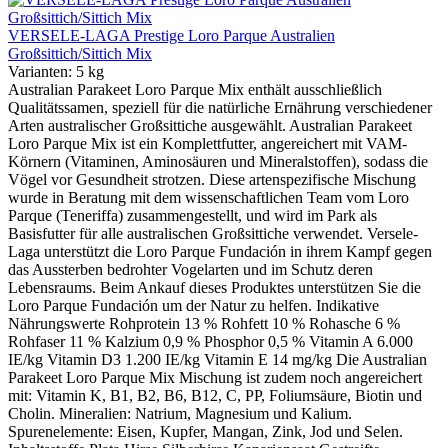
VERSELE-LAGA Prestige Loro Parque Australien
Großsittich/Sittich Mix
Varianten:
5 kg
Australian Parakeet Loro Parque Mix enthält ausschließlich
Qualitätssamen, speziell für die natürliche Ernährung verschiedener
Arten australischer Großsittiche ausgewählt. Australian Parakeet
Loro Parque Mix ist ein Komplettfutter, angereichert mit VAM-
Körnern (Vitaminen, Aminosäuren und Mineralstoffen), sodass die
Vögel vor Gesundheit strotzen. Diese artenspezifische Mischung
wurde in Beratung mit dem wissenschaftlichen Team vom Loro
Parque (Teneriffa) zusammengestellt, und wird im Park als
Basisfutter für alle australischen Großsittiche verwendet. Versele-
Laga unterstützt die Loro Parque Fundación in ihrem Kampf gegen
das Aussterben bedrohter Vogelarten und im Schutz deren
Lebensraums. Beim Ankauf dieses Produktes unterstützen Sie die
Loro Parque Fundación um der Natur zu helfen. Indikative
Nährungswerte Rohprotein 13 % Rohfett 10 % Rohasche 6 %
Rohfaser 11 % Kalzium 0,9 % Phosphor 0,5 % Vitamin A 6.000
IE/kg Vitamin D3 1.200 IE/kg Vitamin E 14 mg/kg Die Australian
Parakeet Loro Parque Mix Mischung ist zudem noch angereichert
mit: Vitamin K, B1, B2, B6, B12, C, PP, Foliumsäure, Biotin und
Cholin. Mineralien: Natrium, Magnesium und Kalium.
Spurenelemente: Eisen, Kupfer, Mangan, Zink, Jod und Selen.