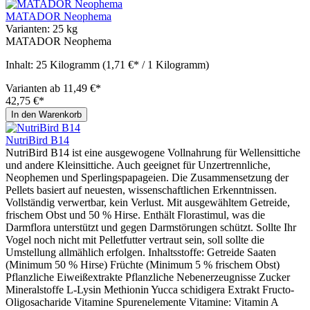
MATADOR Neophema
Varianten:
25 kg
MATADOR Neophema
Inhalt:
25 Kilogramm
(1,71 €* / 1 Kilogramm)
Varianten ab
11,49 €*
42,75 €*
In den Warenkorb
NutriBird B14
NutriBird B14 ist eine ausgewogene Vollnahrung für Wellensittiche
und andere Kleinsittiche. Auch geeignet für Unzertrennliche,
Neophemen und Sperlingspapageien. Die Zusammensetzung der
Pellets basiert auf neuesten, wissenschaftlichen Erkenntnissen.
Vollständig verwertbar, kein Verlust. Mit ausgewähltem Getreide,
frischem Obst und 50 % Hirse. Enthält Florastimul, was die
Darmflora unterstützt und gegen Darmstörungen schützt. Sollte Ihr
Vogel noch nicht mit Pelletfutter vertraut sein, soll sollte die
Umstellung allmählich erfolgen. Inhaltsstoffe: Getreide Saaten
(Minimum 50 % Hirse) Früchte (Minimum 5 % frischem Obst)
Pflanzliche Eiweißextrakte Pflanzliche Nebenerzeugnisse Zucker
Mineralstoffe L-Lysin Methionin Yucca schidigera Extrakt Fructo-
Oligosacharide Vitamine Spurenelemente Vitamine: Vitamin A