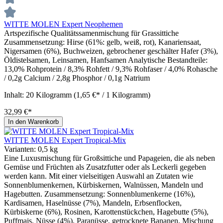
WITTE MOLEN Expert Neophemen
Artspezifische Qualitätssamenmischung für Grassittiche
Zusammensetzung: Hirse (61%: gelb, weiß, rot), Kanariensaat,
Nigersamen (6%), Buchweizen, gebrochener geschälter Hafer (3%),
Öldistelsamen, Leinsamen, Hanfsamen Analytische Bestandteile:
13,0% Rohprotein / 8,3% Rohfett / 9,3% Rohfaser / 4,0% Rohasche
/ 0,2g Calcium / 2,8g Phosphor / 0,1g Natrium
Inhalt:
20 Kilogramm
(1,65 €* / 1 Kilogramm)
32,99 €*
In den Warenkorb
WITTE MOLEN Expert Tropical-Mix
Varianten:
0,5 kg
Eine Luxusmischung für Großsittiche und Papageien, die als neben
Gemüse und Früchten als Zusatzfutter oder als Leckerli gegeben
werden kann. Mit einer vielseitigen Auswahl an Zutaten wie
Sonnenblumenkernen, Kürbiskernen, Walnüssen, Mandeln und
Hagebutten. Zusammensetzung: Sonnenblumenkerne (16%),
Kardisamen, Haselnüsse (7%), Mandeln, Erbsenflocken,
Kürbiskerne (6%), Rosinen, Karottenstückchen, Hagebutte (5%),
Puffmais, Nüsse (4%), Paranüsse, getrocknete Bananen, Mischung