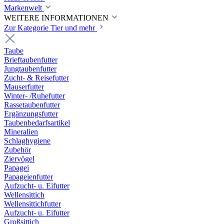
Markenwelt
WEITERE INFORMATIONEN
Zur Kategorie Tier und mehr
Taube
Brieftaubenfutter
Jungtaubenfutter
Zucht- & Reisefutter
Mauserfutter
Winter- /Ruhefutter
Rassetaubenfutter
Ergänzungsfutter
Taubenbedarfsartikel
Mineralien
Schlaghygiene
Zubehör
Ziervögel
Papagei
Papageienfutter
Aufzucht- u. Eifutter
Wellensittich
Wellensittichfutter
Aufzucht- u. Eifutter
Großsittich