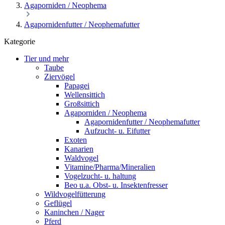
Agaporniden / Neophema
Agapornidenfutter / Neophemafutter
Kategorie
Tier und mehr
Taube
Ziervögel
Papagei
Wellensittich
Großsittich
Agaporniden / Neophema
Agapornidenfutter / Neophemafutter
Aufzucht- u. Eifutter
Exoten
Kanarien
Waldvogel
Vitamine/Pharma/Mineralien
Vogelzucht- u. haltung
Beo u.a. Obst- u. Insektenfresser
Wildvogelfütterung
Geflügel
Kaninchen / Nager
Pferd