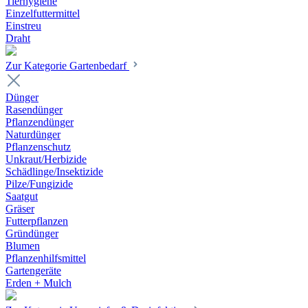
Tierhygiene
Einzelfuttermittel
Einstreu
Draht
Zur Kategorie Gartenbedarf
Dünger
Rasendünger
Pflanzendünger
Naturdünger
Pflanzenschutz
Unkraut/Herbizide
Schädlinge/Insektizide
Pilze/Fungizide
Saatgut
Gräser
Futterpflanzen
Gründünger
Blumen
Pflanzenhilfsmittel
Gartengeräte
Erden + Mulch