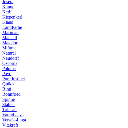
Josera
Kanne
Kerbl
Kiepenkerl
Klaus
LandPartie
Mariman
Marstall
Matador
Mifuma
Natural
Neudorff
Oscorna
Paloma
Pavo
Pure Instinct
Quiko
Rinti
Röhnfried
Spinne
Stähler
Tollisan
Vanrobaeys
Versele-Laga
Vitakraft