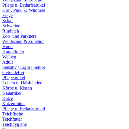
Pflege u. Bedarfsartikel
Hof-, Park- & Wildtiere
Ziege
Schaf
Schweine
Rindvieh
Zoo- und Parktiere
Weidezaun & Zubehör
Hund
Hundefutter
Welpen
Adult
Sensitiv / Light / Senior
Getreidefrei
Pflegeartikel
Leinen u. Halsbänder
Körbe u. Kissen
Kauartikel
Katze
Katzenfutter
Pflege u. Bedarfsartikel
Teichfische
Teichfutter
Teichhygiene