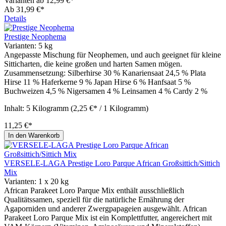
Varianten ab
12,99 €*
Ab
31,99 €*
Details
Prestige Neophema
Varianten:
5 kg
Angepasste Mischung für Neophemen, und auch geeignet für kleine
Sitticharten, die keine großen und harten Samen mögen.
Zusammensetzung: Silberhirse 30 % Kanariensaat 24,5 % Plata
Hirse 11 % Haferkerne 9 % Japan Hirse 6 % Hanfsaat 5 %
Buchweizen 4,5 % Nigersamen 4 % Leinsamen 4 % Cardy 2 %
Inhalt:
5 Kilogramm
(2,25 €* / 1 Kilogramm)
11,25 €*
In den Warenkorb
VERSELE-LAGA Prestige Loro Parque African Großsittich/Sittich
Mix
Varianten:
1 x 20 kg
African Parakeet Loro Parque Mix enthält ausschließlich
Qualitätssamen, speziell für die natürliche Ernährung der
Agaporniden und anderer Zwergpapageien ausgewählt. African
Parakeet Loro Parque Mix ist ein Komplettfutter, angereichert mit