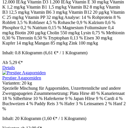
12.000 IE/kg Vitamin D3 1.200 IE/kg Vitamin E 30 mg/kg Vitamin
K 1,2 mg/kg Vitamin B1 1,5 mg/kg Vitamin B2 8 mg/kg Vitamin
B3 12,5 mg/kg Vitamin B6 3 mg/kg Vitamin B12 20 µg/kg Vitamin
C 25 mg/kg Vitamin PP 32 mg/kg Analyse: 14 % Rohprotein 8 %
Rohfett 3,5 % Rohfaser 4,5 % Rohasche 0,9 % Kalzium 0,6 %
Phosphor 0,2 % Natrium 0,15 % Magnesium Foliumsäure 0,4
mg/kg Biotin 200 µg/kg Cholin 550 mg/kg Lysin 0,75 % Methionin
0,30 % Threonin 0,50 % Tryptophan 0,13 % Eisen 30 mg/kg
Kupfer 14 mg/kg Mangan 85 mg/kg Zink 100 mg/kg
Inhalt:
0.8 Kilogramm
(6,61 €* / 1 Kilogramm)
Ab
5,29 €*
Details
Prestige Agaporniden
Varianten:
20 kg
Spezielle Mischung für Agaporniden, Unzertrennliche und andere
Zwergpapageien Zusammensetzung: Plata Hirse 40 % Kanariensaat
18 % Silberhirse 10 % Haferkerne 9 % Japan HIrse 9 % Cardi 4 %
Buchweizen 4 % Paddy Reis 3 % Hafer 3 % Leinsamen 2 % Hanf 2
%
Inhalt:
20 Kilogramm
(1,60 €* / 1 Kilogramm)